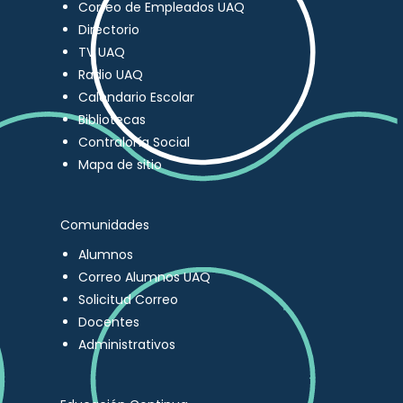
Correo de Empleados UAQ
Directorio
TV UAQ
Radio UAQ
Calendario Escolar
Bibliotecas
Contraloría Social
Mapa de sitio
Comunidades
Alumnos
Correo Alumnos UAQ
Solicitud Correo
Docentes
Administrativos