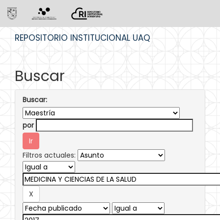
Skip
REPOSITORIO INSTITUCIONAL UAQ
navigation
Buscar
Buscar:
por
Filtros actuales: