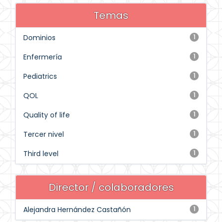
Temas
Dominios
1
Enfermería
1
Pediatrics
1
QOL
1
Quality of life
1
Tercer nivel
1
Third level
1
Director / colaboradores
Alejandra Hernández Castañón
1