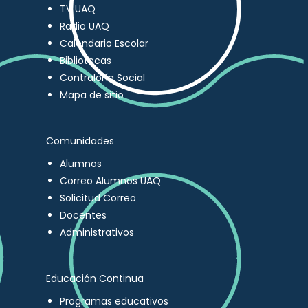
TV UAQ
Radio UAQ
Calendario Escolar
Bibliotecas
Contraloría Social
Mapa de sitio
Comunidades
Alumnos
Correo Alumnos UAQ
Solicitud Correo
Docentes
Administrativos
Educación Continua
Programas educativos