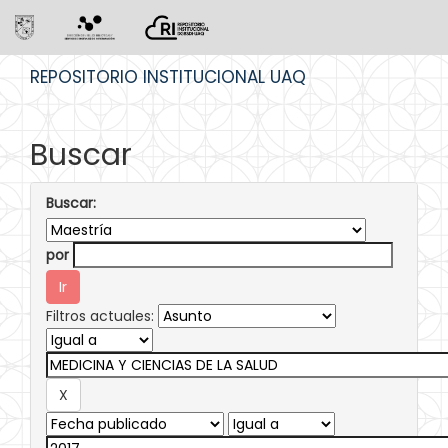
Skip
REPOSITORIO INSTITUCIONAL UAQ
navigation
Buscar
Buscar:
por
Filtros actuales: