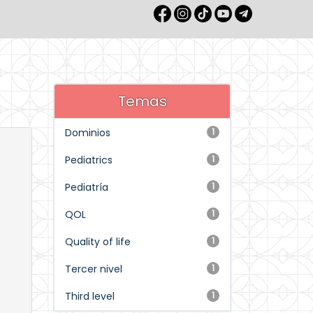
Temas
Dominios
1
Pediatrics
1
Pediatría
1
QOL
1
Quality of life
1
Tercer nivel
1
Third level
1