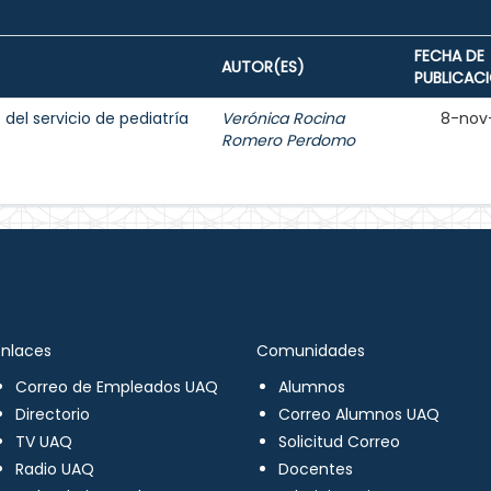
FECHA DE
AUTOR(ES)
PUBLICAC
del servicio de pediatría
Verónica Rocina
8-nov
Romero Perdomo
Enlaces
Comunidades
Correo de Empleados UAQ
Alumnos
Directorio
Correo Alumnos UAQ
TV UAQ
Solicitud Correo
Radio UAQ
Docentes