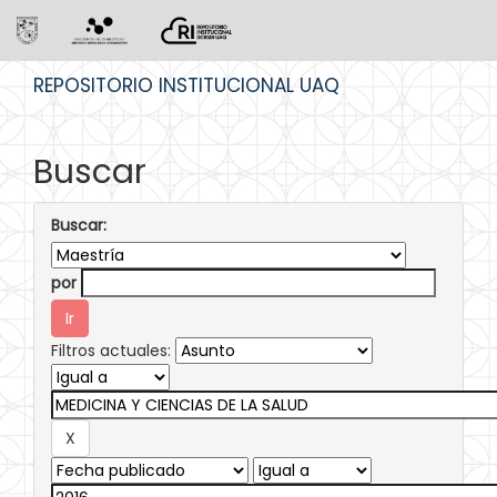
Skip
REPOSITORIO INSTITUCIONAL UAQ
navigation
Buscar
Buscar:
por
Filtros actuales: