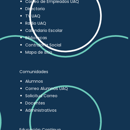
Correo de Empleados UAQ
Directorio
TV UAQ
Radio UAQ
Calendario Escolar
Bibliotecas
Contraloría Social
Mapa de sitio
Comunidades
Alumnos
Correo Alumnos UAQ
Solicitud Correo
Docentes
Administrativos
Educación Continua