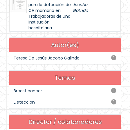
para la detección de
Jacobo
CA mamario en
Galindo
Trabajadoras de una
institución
hospitalaria
Autor(es)
Teresa De Jesús Jacobo Galindo
1
Temas
Breast cancer
1
Detección
1
Director / colaboradores