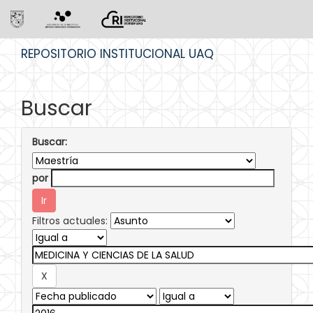
Skip
REPOSITORIO INSTITUCIONAL UAQ
navigation
Buscar
Buscar:
por
Filtros actuales: