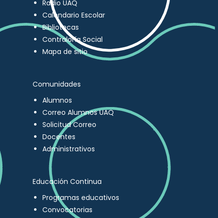
Radio UAQ
Calendario Escolar
Bibliotecas
Contraloría Social
Mapa de sitio
Comunidades
Alumnos
Correo Alumnos UAQ
Solicitud Correo
Docentes
Administrativos
Educación Continua
Programas educativos
Convocatorias