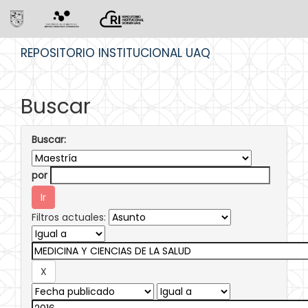
Skip
REPOSITORIO INSTITUCIONAL UAQ
navigation
Buscar
Buscar:
por
Filtros actuales: