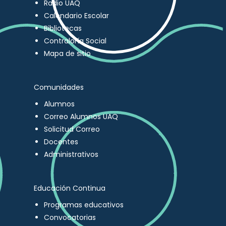
Radio UAQ
Calendario Escolar
Bibliotecas
Contraloría Social
Mapa de sitio
Comunidades
Alumnos
Correo Alumnos UAQ
Solicitud Correo
Docentes
Administrativos
Educación Continua
Programas educativos
Convocatorias