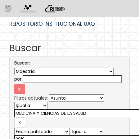
Skip
REPOSITORIO INSTITUCIONAL UAQ
navigation
Buscar
Buscar:
por
Filtros actuales: