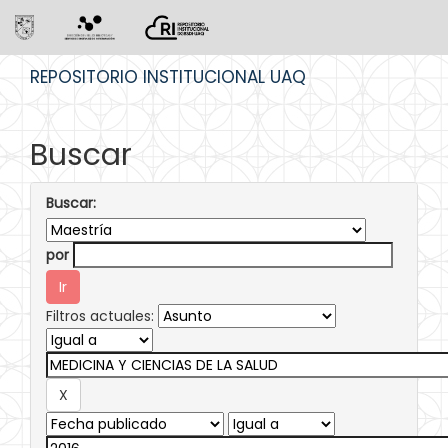
Skip
REPOSITORIO INSTITUCIONAL UAQ
navigation
Buscar
Buscar:
por
Filtros actuales: