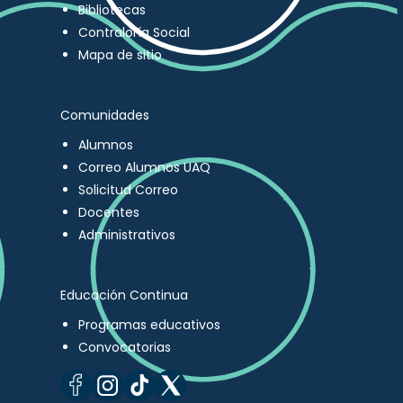
Bibliotecas
Contraloría Social
Mapa de sitio
Comunidades
Alumnos
Correo Alumnos UAQ
Solicitud Correo
Docentes
Administrativos
Educación Continua
Programas educativos
Convocatorias