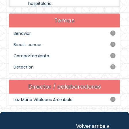
hospitalaria
Temas
Behavior
1
Breast cancer
1
Comportamiento
1
Detection
1
Director / colaboradores
Luz María Villalobos Arámbula
1
Volver arriba ∧