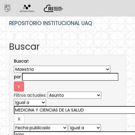
Skip
REPOSITORIO INSTITUCIONAL UAQ
navigation
Buscar
Buscar:
por
Filtros actuales: