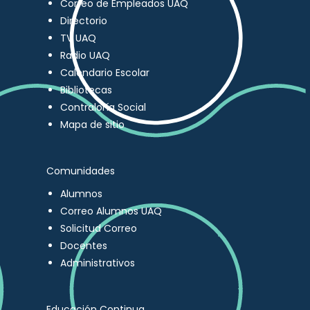
Correo de Empleados UAQ
Directorio
TV UAQ
Radio UAQ
Calendario Escolar
Bibliotecas
Contraloría Social
Mapa de sitio
Comunidades
Alumnos
Correo Alumnos UAQ
Solicitud Correo
Docentes
Administrativos
Educación Continua