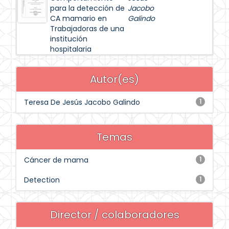
para la detección de
Jacobo
CA mamario en
Galindo
Trabajadoras de una
institución
hospitalaria
Autor(es)
Teresa De Jesús Jacobo Galindo
1
Temas
Cáncer de mama
1
Detection
1
Director / colaboradores