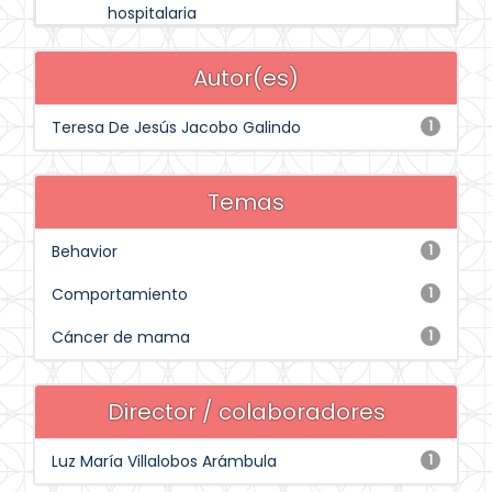
hospitalaria
Autor(es)
Teresa De Jesús Jacobo Galindo
1
Temas
Behavior
1
Comportamiento
1
Cáncer de mama
1
Director / colaboradores
Luz María Villalobos Arámbula
1