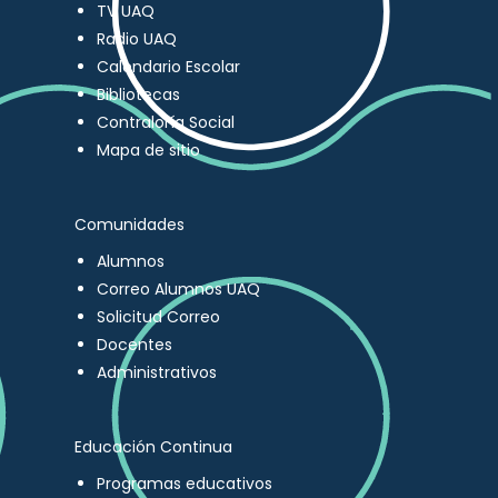
TV UAQ
Radio UAQ
Calendario Escolar
Bibliotecas
Contraloría Social
Mapa de sitio
Comunidades
Alumnos
Correo Alumnos UAQ
Solicitud Correo
Docentes
Administrativos
Educación Continua
Programas educativos