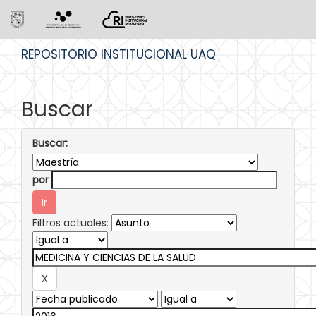
Skip
REPOSITORIO INSTITUCIONAL UAQ
navigation
Buscar
Buscar:
por
Filtros actuales: