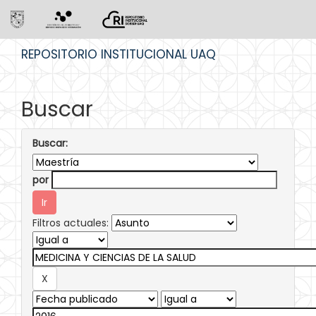
Skip
REPOSITORIO INSTITUCIONAL UAQ
navigation
Buscar
Buscar:
por
Filtros actuales: