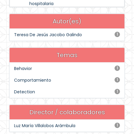
hospitalaria
Autor(es)
Teresa De Jesús Jacobo Galindo
1
Temas
Behavior
1
Comportamiento
1
Detection
1
Director / colaboradores
Luz María Villalobos Arámbula
1