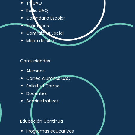
TV UAQ
Radio UAQ
Calendario Escolar
Bibliotecas
Contraloría Social
Mapa de sitio
Comunidades
Alumnos
Correo Alumnos UAQ
Solicitud Correo
Docentes
Administrativos
Educación Continua
Programas educativos