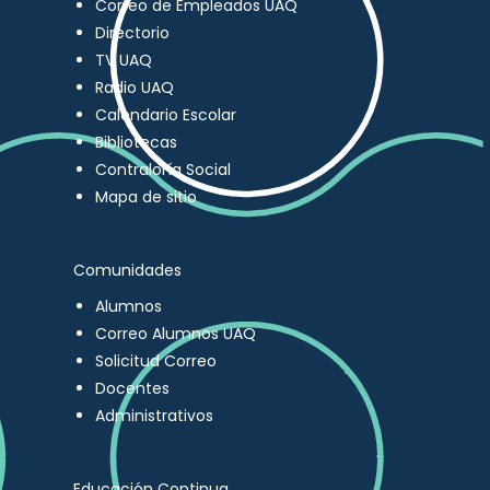
Correo de Empleados UAQ
Directorio
TV UAQ
Radio UAQ
Calendario Escolar
Bibliotecas
Contraloría Social
Mapa de sitio
Comunidades
Alumnos
Correo Alumnos UAQ
Solicitud Correo
Docentes
Administrativos
Educación Continua