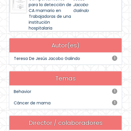
para la detección de
Jacobo
CA mamario en
Galindo
Trabajadoras de una
institución
hospitalaria
Autor(es)
Teresa De Jesús Jacobo Galindo
1
Temas
Behavior
1
Cáncer de mama
1
Director / colaboradores