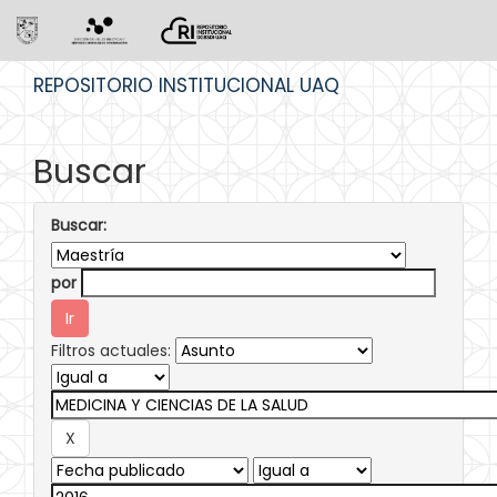
Skip
REPOSITORIO INSTITUCIONAL UAQ
navigation
Buscar
Buscar:
por
Filtros actuales: