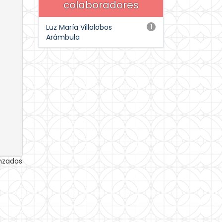
colaboradores
Luz María Villalobos
1
Arámbula
anzados