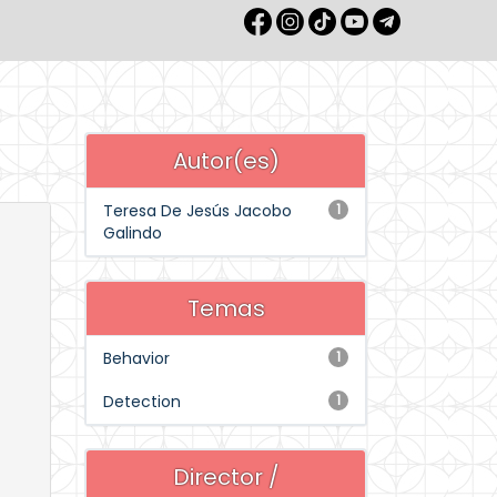
Autor(es)
Teresa De Jesús Jacobo
1
Galindo
Temas
Behavior
1
Detection
1
Director /