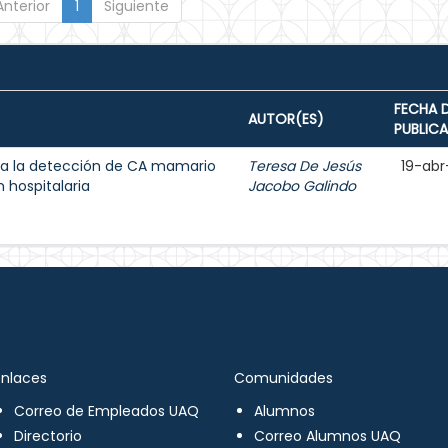
Anterior
1
Siguiente
FECHA 
AUTOR(ES)
PUBLIC
a la detección de CA mamario
Teresa De Jesús
19-abr
 hospitalaria
Jacobo Galindo
Enlaces
Comunidades
Correo de Empleados UAQ
Alumnos
Directorio
Correo Alumnos UAQ