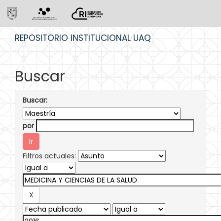
Skip
REPOSITORIO INSTITUCIONAL UAQ
navigation
Buscar
Buscar:
por
Filtros actuales: