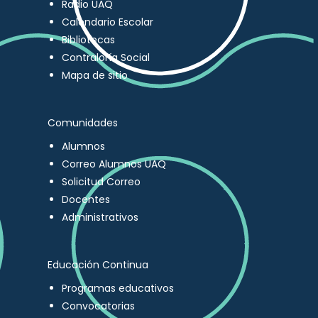
Radio UAQ
Calendario Escolar
Bibliotecas
Contraloría Social
Mapa de sitio
Comunidades
Alumnos
Correo Alumnos UAQ
Solicitud Correo
Docentes
Administrativos
Educación Continua
Programas educativos
Convocatorias