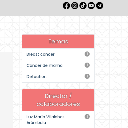
Temas
Breast cancer
1
Cáncer de mama
1
Detection
1
Director /
colaboradores
Luz María Villalobos
1
Arámbula