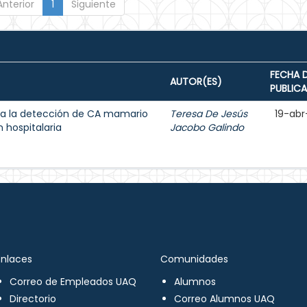
Anterior
1
Siguiente
FECHA 
AUTOR(ES)
PUBLIC
a la detección de CA mamario
Teresa De Jesús
19-abr
 hospitalaria
Jacobo Galindo
Enlaces
Comunidades
Correo de Empleados UAQ
Alumnos
Directorio
Correo Alumnos UAQ