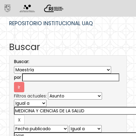
Skip
REPOSITORIO INSTITUCIONAL UAQ
navigation
Buscar
Buscar:
por
Filtros actuales: