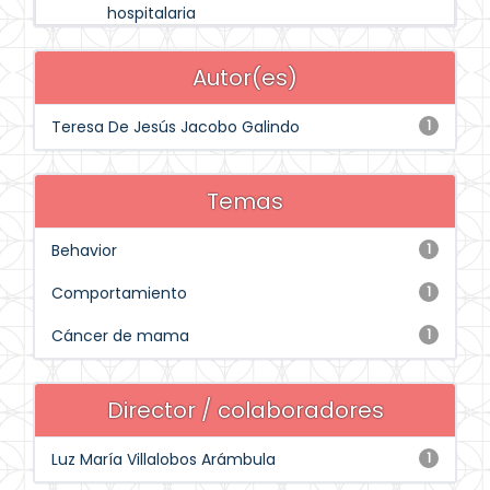
hospitalaria
Autor(es)
Teresa De Jesús Jacobo Galindo
1
Temas
Behavior
1
Comportamiento
1
Cáncer de mama
1
Director / colaboradores
Luz María Villalobos Arámbula
1