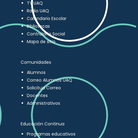
TV UAQ
Radio UAQ
Calendario Escolar
Bibliotecas
Contraloría Social
Mapa de sitio
Comunidades
Alumnos
Correo Alumnos UAQ
Solicitud Correo
Docentes
Administrativos
Educación Continua
Programas educativos