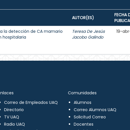
FECHA 
AUTOR(ES)
PUBLIC
a la detección de CA mamario
Teresa De Jesús
19-abr
 hospitalaria
Jacobo Galindo
Enlaces
Comunidades
Correo de Empleados UAQ
Alumnos
Directorio
Correo Alumnos UAQ
TV UAQ
Solicitud Correo
Radio UAQ
Docentes