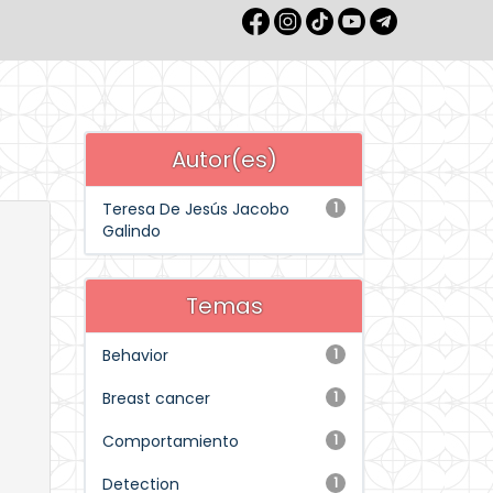
Autor(es)
Teresa De Jesús Jacobo
1
Galindo
Temas
Behavior
1
Breast cancer
1
Comportamiento
1
Detection
1