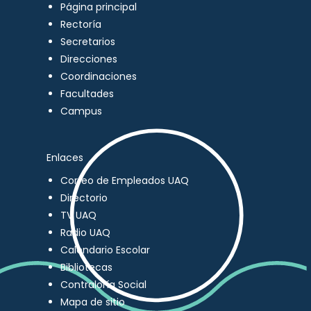
Página principal
Rectoría
Secretarios
Direcciones
Coordinaciones
Facultades
Campus
Enlaces
Correo de Empleados UAQ
Directorio
TV UAQ
Radio UAQ
Calendario Escolar
Bibliotecas
Contraloría Social
Mapa de sitio