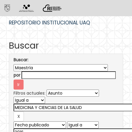
Skip
REPOSITORIO INSTITUCIONAL UAQ
navigation
Buscar
Buscar:
por
Filtros actuales: