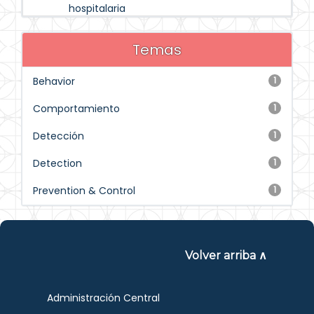
hospitalaria
Temas
Behavior
1
Comportamiento
1
Detección
1
Detection
1
Prevention & Control
1
Volver arriba ∧
Administración Central