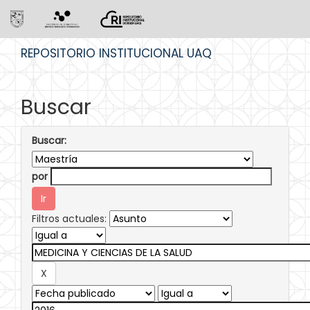
Skip
REPOSITORIO INSTITUCIONAL UAQ
navigation
Buscar
Buscar:
por
Filtros actuales: