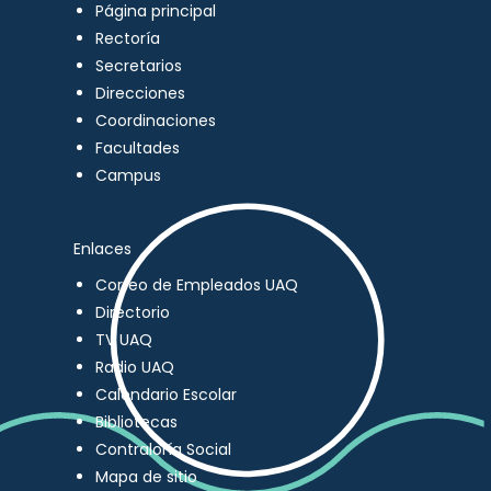
Página principal
Rectoría
Secretarios
Direcciones
Coordinaciones
Facultades
Campus
Enlaces
Correo de Empleados UAQ
Directorio
TV UAQ
Radio UAQ
Calendario Escolar
Bibliotecas
Contraloría Social
Mapa de sitio