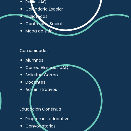
Radio UAQ
Calendario Escolar
Bibliotecas
Contraloría Social
Mapa de sitio
Comunidades
Alumnos
Correo Alumnos UAQ
Solicitud Correo
Docentes
Administrativos
Educación Continua
Programas educativos
Convocatorias