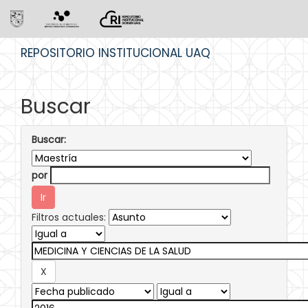
Skip
REPOSITORIO INSTITUCIONAL UAQ
navigation
Buscar
Buscar:
por
Filtros actuales: