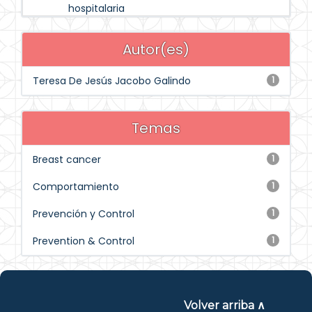
hospitalaria
Autor(es)
Teresa De Jesús Jacobo Galindo
1
Temas
Breast cancer
1
Comportamiento
1
Prevención y Control
1
Prevention & Control
1
Volver arriba ∧