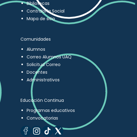
Bibliotecas
Contraloría Social
Mapa de sitio
Comunidades
Alumnos
Correo Alumnos UAQ
Solicitud Correo
Docentes
Administrativos
Educación Continua
Programas educativos
Convocatorias