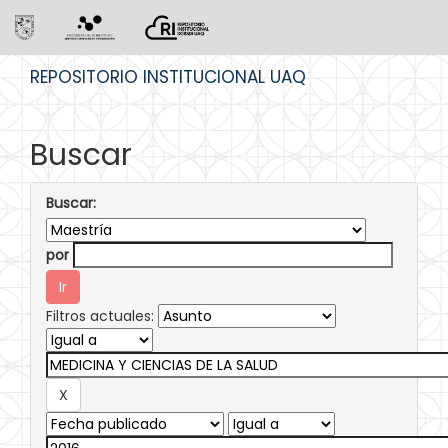
Skip
REPOSITORIO INSTITUCIONAL UAQ
navigation
Buscar
Buscar:
por
Filtros actuales: