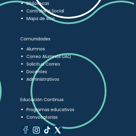
Bibliotecas
Contraloría Social
Mapa de sitio
Comunidades
Alumnos
Correo Alumnos UAQ
Solicitud Correo
Docentes
Administrativos
Educación Continua
Programas educativos
Convocatorias