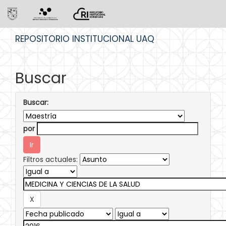
Skip
REPOSITORIO INSTITUCIONAL UAQ
navigation
Buscar
Buscar:
por
Filtros actuales: