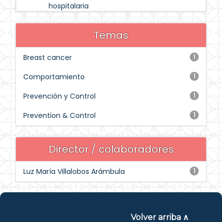
hospitalaria
Temas
Breast cancer
1
Comportamiento
1
Prevención y Control
1
Prevention & Control
1
Director / colaboradores
Luz María Villalobos Arámbula
1
Volver arriba ∧