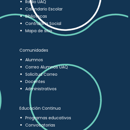
Radio UAQ
Calendario Escolar
Bibliotecas
Contraloría Social
Mapa de sitio
Comunidades
Alumnos
Correo Alumnos UAQ
Solicitud Correo
Docentes
Administrativos
Educación Continua
Programas educativos
Convocatorias