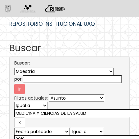
Skip
REPOSITORIO INSTITUCIONAL UAQ
navigation
Buscar
Buscar:
por
Filtros actuales: