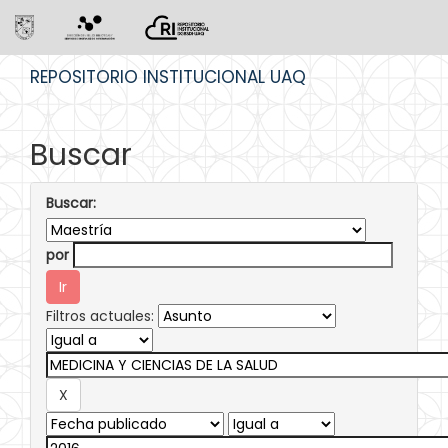
Skip
REPOSITORIO INSTITUCIONAL UAQ
navigation
Buscar
Buscar:
por
Filtros actuales: