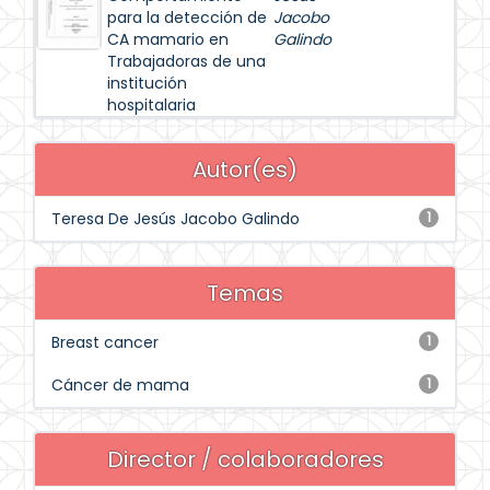
para la detección de
Jacobo
CA mamario en
Galindo
Trabajadoras de una
institución
hospitalaria
Autor(es)
Teresa De Jesús Jacobo Galindo
1
Temas
Breast cancer
1
Cáncer de mama
1
Director / colaboradores