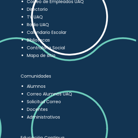
Correo de Empleados UAQ
Directorio
TV UAQ
Radio UAQ
Calendario Escolar
Bibliotecas
Contraloría Social
Mapa de sitio
Comunidades
Alumnos
Correo Alumnos UAQ
Solicitud Correo
Docentes
Administrativos
Educación Continua