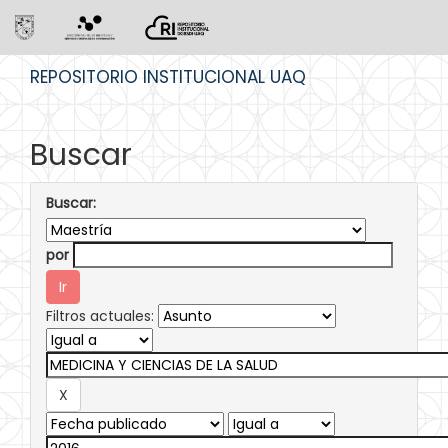
Skip
REPOSITORIO INSTITUCIONAL UAQ
navigation
Buscar
Buscar:
por
Filtros actuales: