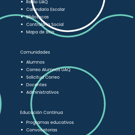
Radio UAQ
Calendario Escolar
Bibliotecas
Contraloría Social
Mapa de sitio
Comunidades
Alumnos
Correo Alumnos UAQ
Solicitud Correo
Docentes
Administrativos
Educación Continua
Programas educativos
Convocatorias