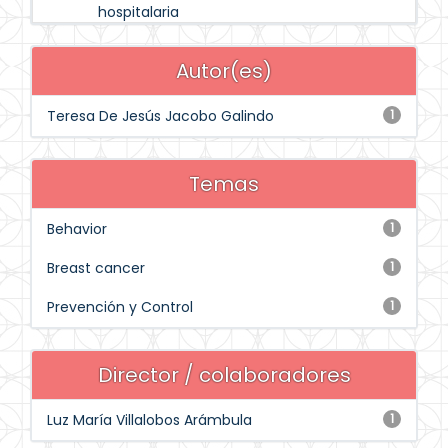
hospitalaria
Autor(es)
Teresa De Jesús Jacobo Galindo
1
Temas
Behavior
1
Breast cancer
1
Prevención y Control
1
Director / colaboradores
Luz María Villalobos Arámbula
1