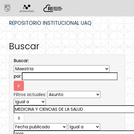
Skip
REPOSITORIO INSTITUCIONAL UAQ
navigation
Buscar
Buscar:
por
Filtros actuales: