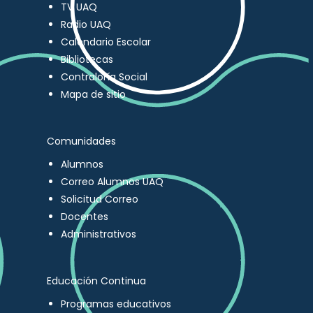
TV UAQ
Radio UAQ
Calendario Escolar
Bibliotecas
Contraloría Social
Mapa de sitio
Comunidades
Alumnos
Correo Alumnos UAQ
Solicitud Correo
Docentes
Administrativos
Educación Continua
Programas educativos