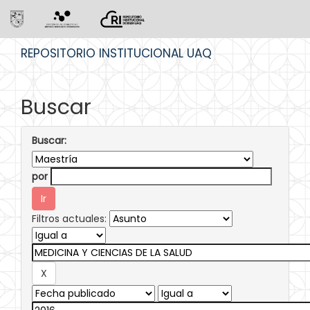
Skip
REPOSITORIO INSTITUCIONAL UAQ
navigation
Buscar
Buscar:
por
Filtros actuales: