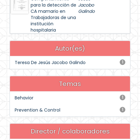
para la detección de
Jacobo
CA mamario en
Galindo
Trabajadoras de una
institución
hospitalaria
Autor(es)
Teresa De Jesús Jacobo Galindo
1
Temas
Behavior
1
Prevention & Control
1
Director / colaboradores