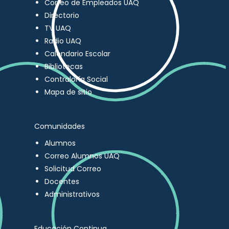
Correo de Empleados UAQ
Directorio
TV UAQ
Radio UAQ
Calendario Escolar
Bibliotecas
Contraloría Social
Mapa de sitio
Comunidades
Alumnos
Correo Alumnos UAQ
Solicitud Correo
Docentes
Administrativos
Educación Continua