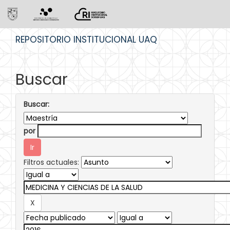
Skip
REPOSITORIO INSTITUCIONAL UAQ
navigation
Buscar
Buscar:
por
Filtros actuales: