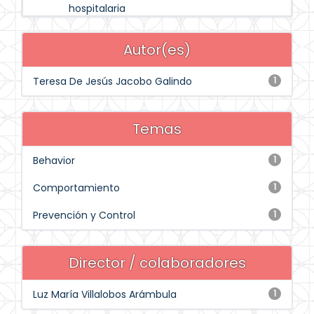
hospitalaria
Autor(es)
Teresa De Jesús Jacobo Galindo
1
Temas
Behavior
1
Comportamiento
1
Prevención y Control
1
Director / colaboradores
Luz María Villalobos Arámbula
1