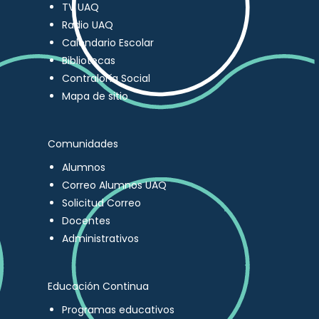
TV UAQ
Radio UAQ
Calendario Escolar
Bibliotecas
Contraloría Social
Mapa de sitio
Comunidades
Alumnos
Correo Alumnos UAQ
Solicitud Correo
Docentes
Administrativos
Educación Continua
Programas educativos