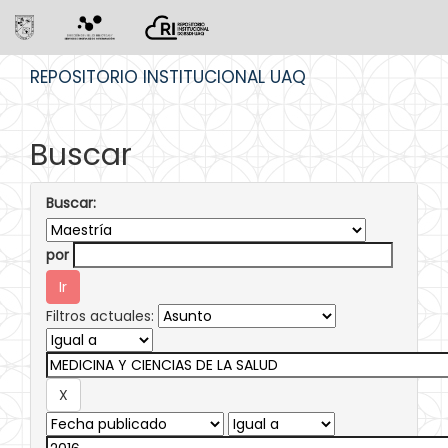
Skip
REPOSITORIO INSTITUCIONAL UAQ
navigation
Buscar
Buscar:
por
Filtros actuales: