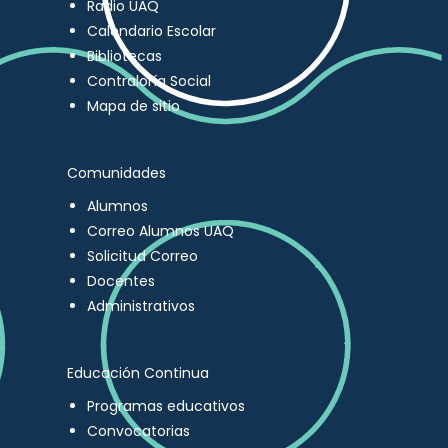
Radio UAQ
Calendario Escolar
Bibliotecas
Contraloría Social
Mapa de sitio
Comunidades
Alumnos
Correo Alumnos UAQ
Solicitud Correo
Docentes
Administrativos
Educación Continua
Programas educativos
Convocatorias