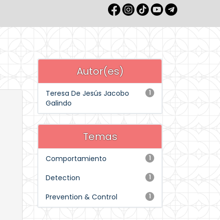
Autor(es)
Teresa De Jesús Jacobo
1
Galindo
Temas
Comportamiento
1
Detection
1
Prevention & Control
1