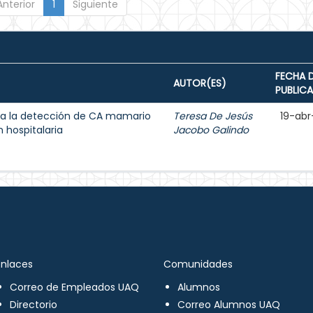
Anterior
1
Siguiente
FECHA 
AUTOR(ES)
PUBLIC
a la detección de CA mamario
Teresa De Jesús
19-abr
 hospitalaria
Jacobo Galindo
Enlaces
Comunidades
Correo de Empleados UAQ
Alumnos
Directorio
Correo Alumnos UAQ