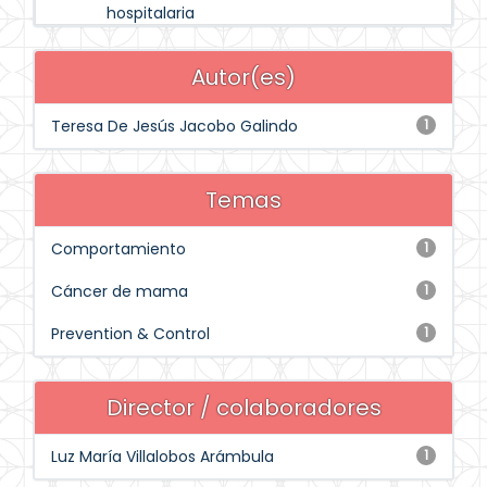
hospitalaria
Autor(es)
Teresa De Jesús Jacobo Galindo
1
Temas
Comportamiento
1
Cáncer de mama
1
Prevention & Control
1
Director / colaboradores
Luz María Villalobos Arámbula
1