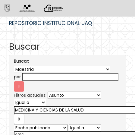
Skip
REPOSITORIO INSTITUCIONAL UAQ
navigation
Buscar
Buscar:
por
Filtros actuales: