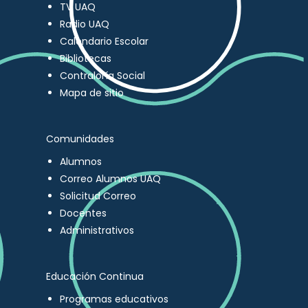
TV UAQ
Radio UAQ
Calendario Escolar
Bibliotecas
Contraloría Social
Mapa de sitio
Comunidades
Alumnos
Correo Alumnos UAQ
Solicitud Correo
Docentes
Administrativos
Educación Continua
Programas educativos