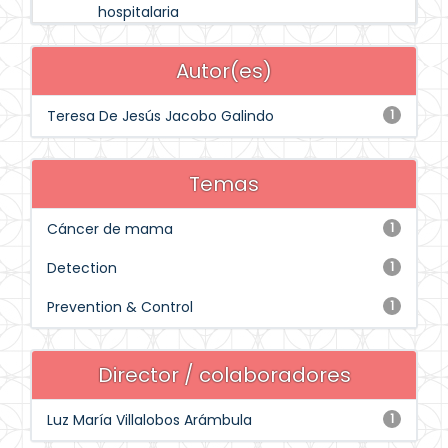
hospitalaria
Autor(es)
Teresa De Jesús Jacobo Galindo
1
Temas
Cáncer de mama
1
Detection
1
Prevention & Control
1
Director / colaboradores
Luz María Villalobos Arámbula
1