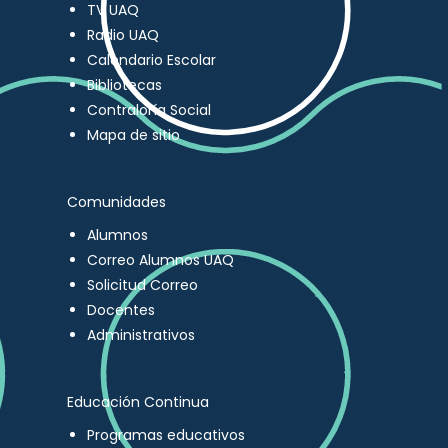
TV UAQ
Radio UAQ
Calendario Escolar
Bibliotecas
Contraloría Social
Mapa de sitio
Comunidades
Alumnos
Correo Alumnos UAQ
Solicitud Correo
Docentes
Administrativos
Educación Continua
Programas educativos