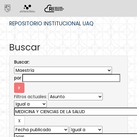
Skip
REPOSITORIO INSTITUCIONAL UAQ
navigation
Buscar
Buscar:
por
Filtros actuales: