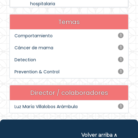
hospitalaria
Temas
Comportamiento
1
Cáncer de mama
1
Detection
1
Prevention & Control
1
Director / colaboradores
Luz María Villalobos Arámbula
1
Volver arriba ∧