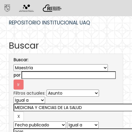
Skip
REPOSITORIO INSTITUCIONAL UAQ
navigation
Buscar
Buscar:
por
Filtros actuales: