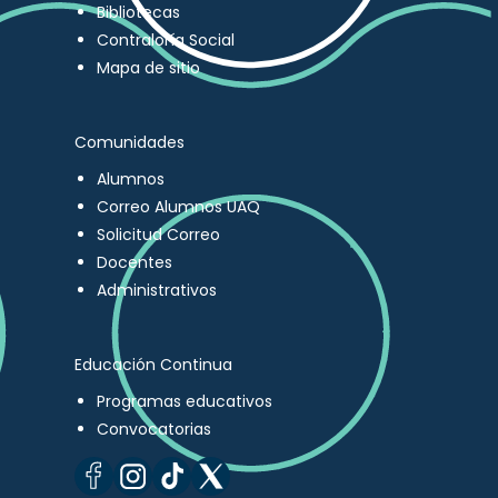
Bibliotecas
Contraloría Social
Mapa de sitio
Comunidades
Alumnos
Correo Alumnos UAQ
Solicitud Correo
Docentes
Administrativos
Educación Continua
Programas educativos
Convocatorias