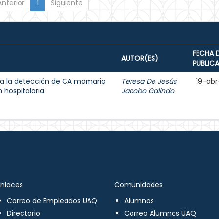
Anterior
1
Siguiente
FECHA 
AUTOR(ES)
PUBLIC
a la detección de CA mamario
Teresa De Jesús
19-abr
 hospitalaria
Jacobo Galindo
Enlaces
Comunidades
Correo de Empleados UAQ
Alumnos
Directorio
Correo Alumnos UAQ