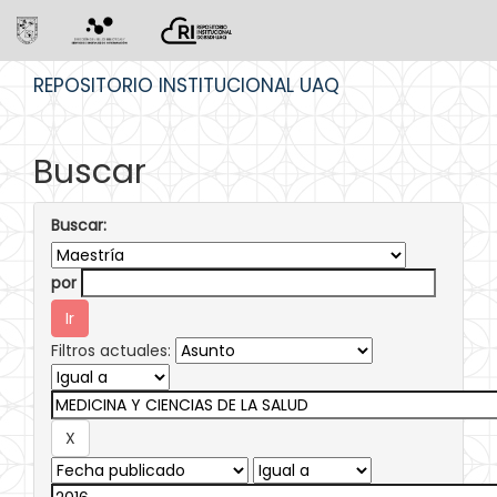
Skip
REPOSITORIO INSTITUCIONAL UAQ
navigation
Buscar
Buscar:
por
Filtros actuales: