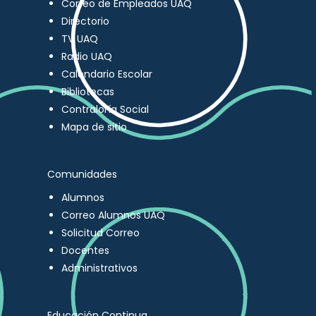
Correo de Empleados UAQ
Directorio
TV UAQ
Radio UAQ
Calendario Escolar
Bibliotecas
Contraloría Social
Mapa de sitio
Comunidades
Alumnos
Correo Alumnos UAQ
Solicitud Correo
Docentes
Administrativos
Educación Continua