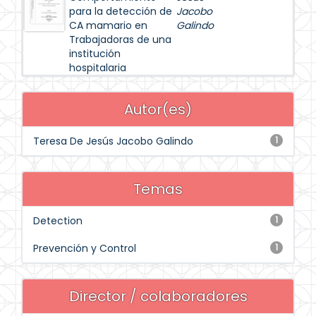
para la detección de
Jacobo
CA mamario en
Galindo
Trabajadoras de una
institución
hospitalaria
Autor(es)
Teresa De Jesús Jacobo Galindo
1
Temas
Detection
1
Prevención y Control
1
Director / colaboradores