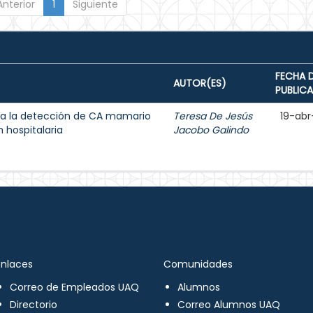
Anterior
1
Siguiente
FECHA 
AUTOR(ES)
PUBLIC
a la detección de CA mamario
Teresa De Jesús
19-abr
 hospitalaria
Jacobo Galindo
Enlaces
Comunidades
Correo de Empleados UAQ
Alumnos
Directorio
Correo Alumnos UAQ