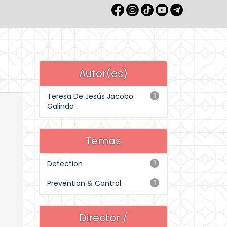
Autor(es)
Teresa De Jesús Jacobo
1
Galindo
Temas
Detection
1
Prevention & Control
1
Director /