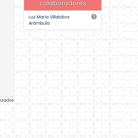
colaboradores
Luz María Villalobos
1
Arámbula
anzados