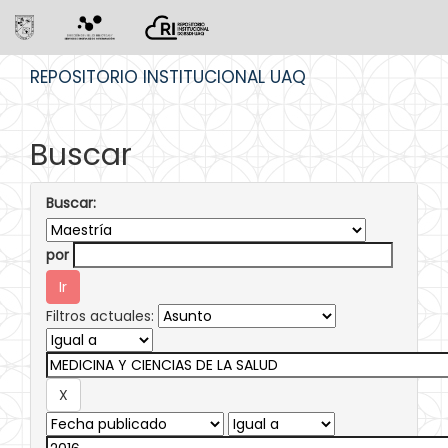
Skip
REPOSITORIO INSTITUCIONAL UAQ
navigation
Buscar
Buscar:
por
Filtros actuales: