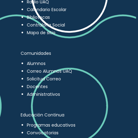
Radio UAQ
Calendario Escolar
Bibliotecas
Contraloría Social
Mapa de sitio
Comunidades
Alumnos
Correo Alumnos UAQ
Solicitud Correo
Docentes
Administrativos
Educación Continua
Programas educativos
Convocatorias