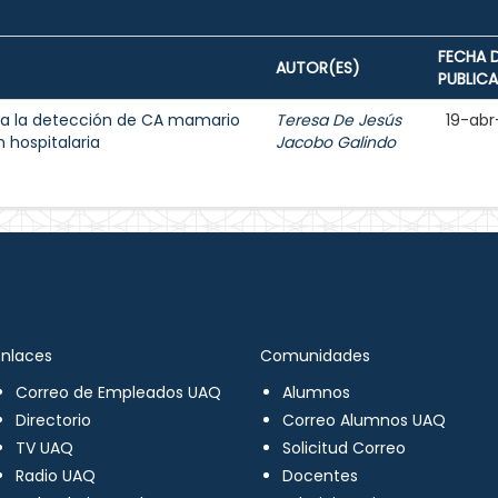
FECHA 
AUTOR(ES)
PUBLIC
a la detección de CA mamario
Teresa De Jesús
19-abr
 hospitalaria
Jacobo Galindo
Enlaces
Comunidades
Correo de Empleados UAQ
Alumnos
Directorio
Correo Alumnos UAQ
TV UAQ
Solicitud Correo
Radio UAQ
Docentes