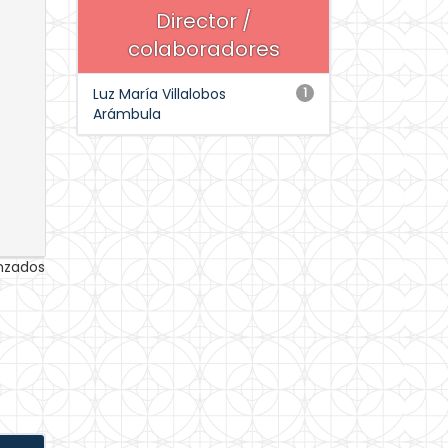
Director /
colaboradores
Luz María Villalobos
1
Arámbula
anzados