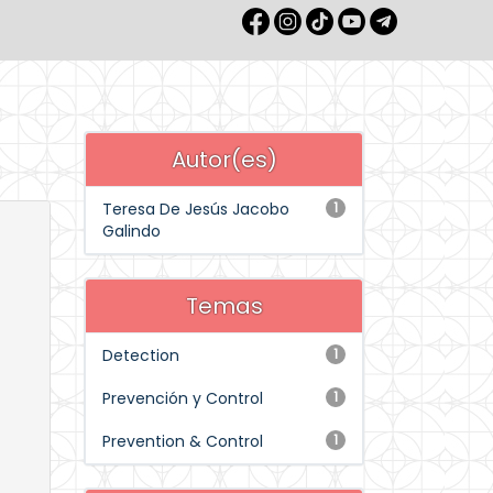
Autor(es)
Teresa De Jesús Jacobo
1
Galindo
Temas
Detection
1
Prevención y Control
1
Prevention & Control
1