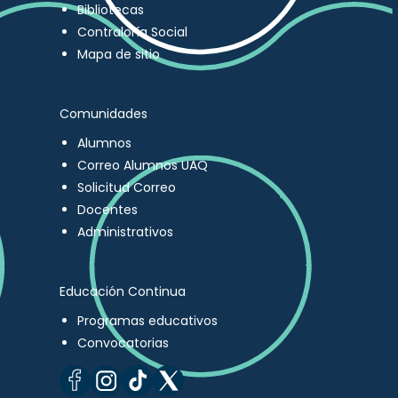
Bibliotecas
Contraloría Social
Mapa de sitio
Comunidades
Alumnos
Correo Alumnos UAQ
Solicitud Correo
Docentes
Administrativos
Educación Continua
Programas educativos
Convocatorias