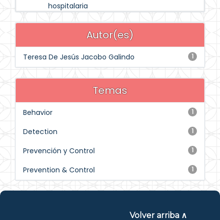
hospitalaria
Autor(es)
Teresa De Jesús Jacobo Galindo
1
Temas
Behavior
1
Detection
1
Prevención y Control
1
Prevention & Control
1
Volver arriba ∧