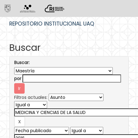
Skip
REPOSITORIO INSTITUCIONAL UAQ
navigation
Buscar
Buscar:
por
Filtros actuales: