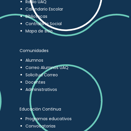
Radio UAQ
Calendario Escolar
Bibliotecas
Contraloría Social
Mapa de sitio
Comunidades
Alumnos
Correo Alumnos UAQ
Solicitud Correo
Docentes
Administrativos
Educación Continua
Programas educativos
Convocatorias