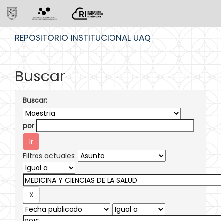
Skip
REPOSITORIO INSTITUCIONAL UAQ
navigation
Buscar
Buscar:
por
Filtros actuales: