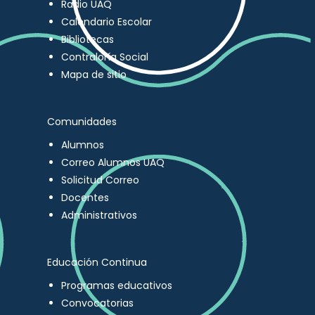
Radio UAQ
Calendario Escolar
Bibliotecas
Contraloría Social
Mapa de sitio
Comunidades
Alumnos
Correo Alumnos UAQ
Solicitud Correo
Docentes
Administrativos
Educación Continua
Programas educativos
Convocatorias