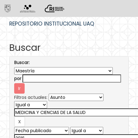
Skip
REPOSITORIO INSTITUCIONAL UAQ
navigation
Buscar
Buscar:
por
Filtros actuales: