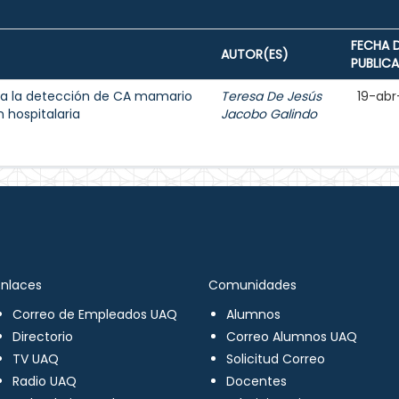
FECHA 
AUTOR(ES)
PUBLIC
a la detección de CA mamario
Teresa De Jesús
19-abr
 hospitalaria
Jacobo Galindo
Enlaces
Comunidades
Correo de Empleados UAQ
Alumnos
Directorio
Correo Alumnos UAQ
TV UAQ
Solicitud Correo
Radio UAQ
Docentes