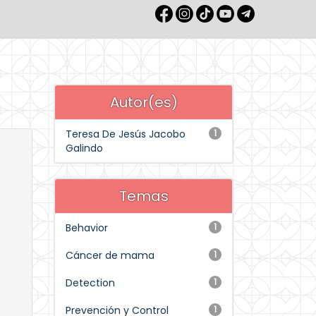
Autor(es)
Teresa De Jesús Jacobo
1
Galindo
Temas
Behavior
1
Cáncer de mama
1
Detection
1
Prevención y Control
1