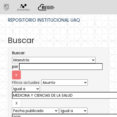
Skip
REPOSITORIO INSTITUCIONAL UAQ
navigation
Buscar
Buscar:
por
Filtros actuales: