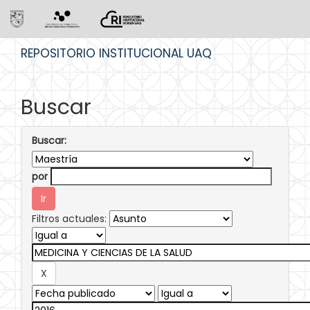
Skip
REPOSITORIO INSTITUCIONAL UAQ
navigation
Buscar
Buscar:
por
Filtros actuales: