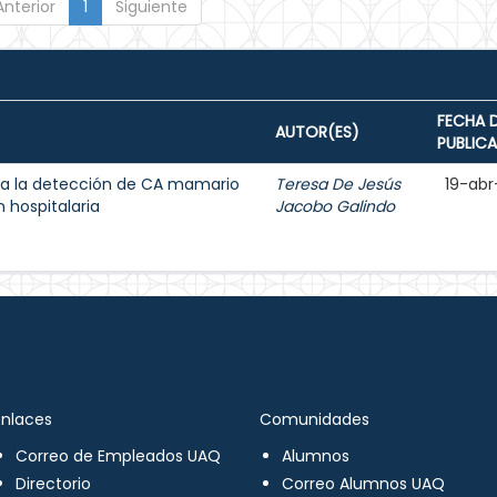
Anterior
1
Siguiente
FECHA 
AUTOR(ES)
PUBLIC
a la detección de CA mamario
Teresa De Jesús
19-abr
 hospitalaria
Jacobo Galindo
Enlaces
Comunidades
Correo de Empleados UAQ
Alumnos
Directorio
Correo Alumnos UAQ