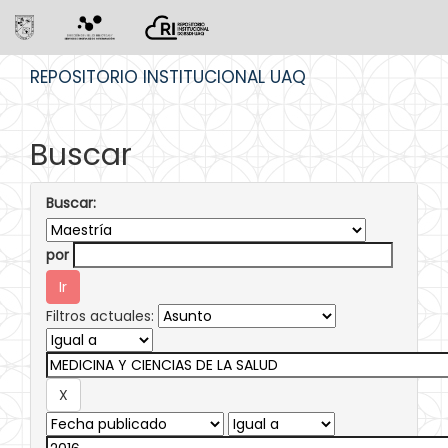
Skip
REPOSITORIO INSTITUCIONAL UAQ
navigation
Buscar
Buscar:
por
Filtros actuales: