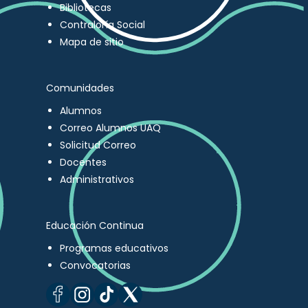
Bibliotecas
Contraloría Social
Mapa de sitio
Comunidades
Alumnos
Correo Alumnos UAQ
Solicitud Correo
Docentes
Administrativos
Educación Continua
Programas educativos
Convocatorias