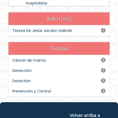
hospitalaria
Autor(es)
Teresa De Jesús Jacobo Galindo
1
Temas
Cáncer de mama
1
Detección
1
Detection
1
Prevención y Control
1
Volver arriba ∧