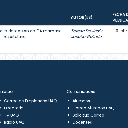
FECHA 
AUTOR(ES)
PUBLIC
a la detección de CA mamario
Teresa De Jesús
19-abr
 hospitalaria
Jacobo Galindo
Enlaces
Comunidades
Correo de Empleados UAQ
Alumnos
Directorio
Correo Alumnos UAQ
TV UAQ
Solicitud Correo
Radio UAQ
Docentes