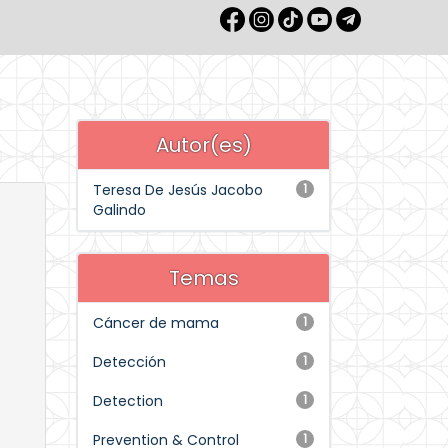
Autor(es)
Teresa De Jesús Jacobo
1
Galindo
Temas
Cáncer de mama
1
Detección
1
Detection
1
Prevention & Control
1