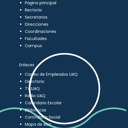
Página principal
Rectoría
Secretarios
Direcciones
Coordinaciones
Facultades
Campus
Enlaces
Correo de Empleados UAQ
Directorio
TV UAQ
Radio UAQ
Calendario Escolar
Bibliotecas
Contraloría Social
Mapa de sitio