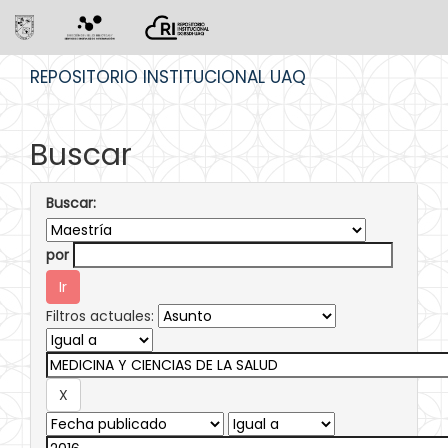
Skip
REPOSITORIO INSTITUCIONAL UAQ
navigation
Buscar
Buscar:
por
Filtros actuales: