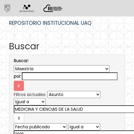
Skip
REPOSITORIO INSTITUCIONAL UAQ
navigation
Buscar
Buscar:
por
Filtros actuales: