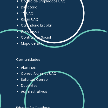
Correo de Empleados UAQ
Directorio
TV UAQ
Radio UAQ
Calendario Escolar
Bibliotecas
Contraloría Social
Mapa de sitio
Comunidades
Alumnos
Correo Alumnos UAQ
Solicitud Correo
Docentes
Administrativos
Educación Continua