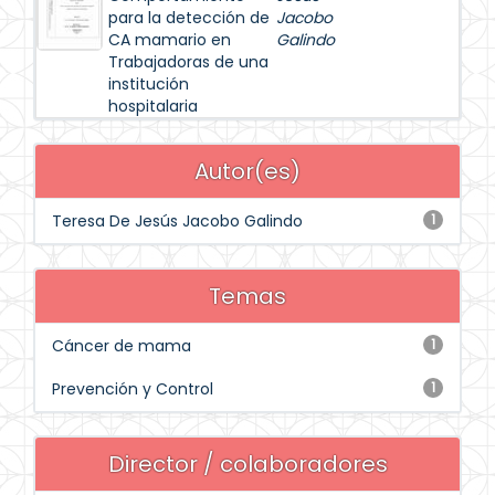
para la detección de
Jacobo
CA mamario en
Galindo
Trabajadoras de una
institución
hospitalaria
Autor(es)
Teresa De Jesús Jacobo Galindo
1
Temas
Cáncer de mama
1
Prevención y Control
1
Director / colaboradores