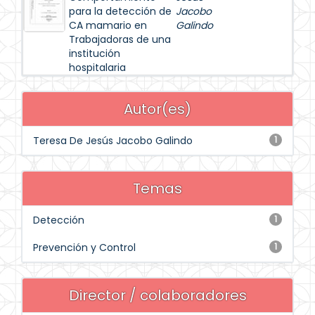
para la detección de
Jacobo
CA mamario en
Galindo
Trabajadoras de una
institución
hospitalaria
Autor(es)
Teresa De Jesús Jacobo Galindo
1
Temas
Detección
1
Prevención y Control
1
Director / colaboradores