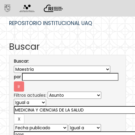
Skip
REPOSITORIO INSTITUCIONAL UAQ
navigation
Buscar
Buscar:
por
Filtros actuales: