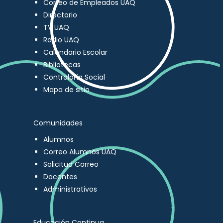
Correo de Empleados UAQ
Directorio
TV UAQ
Radio UAQ
Calendario Escolar
Bibliotecas
Contraloría Social
Mapa de sitio
Comunidades
Alumnos
Correo Alumnos UAQ
Solicitud Correo
Docentes
Administrativos
Educación Continua